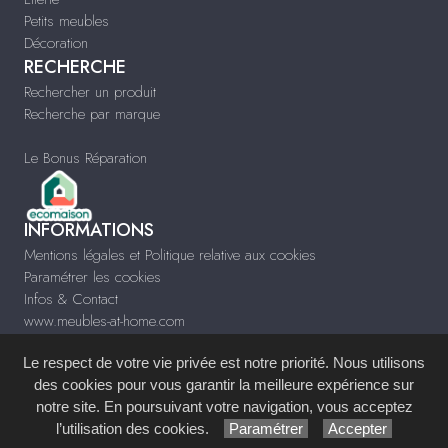
Petits meubles
Décoration
RECHERCHE
Rechercher un produit
Recherche par marque
Le Bonus Réparation
INFORMATIONS
Mentions légales et Politique relative aux cookies
Paramétrer les cookies
Infos & Contact
www.meubles-at-home.com
Le respect de votre vie privée est notre priorité. Nous utilisons
des cookies pour vous garantir la meilleure expérience sur
notre site. En poursuivant votre navigation, vous acceptez
Site réalisé avec le
Système de Gestion de Contenu (SGC)
imagenia
, créé et
l’utilisation des cookies.
Paramétrer
Accepter
développé en France par
mémoire d'images
.