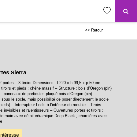
<< Retour
rtes Sierra
2 portes – 3 tiroirs Dimensions : l 220 x h 99,5 x p 50 cm
tiroirs et pieds : chêne massif – Structure : bois d’Oregon (pin)
s : panneaux de particules plaqué bois d’Oregon (pin) –
sous le socle, mais possibilité de poser directement le socle
pieds) – Interrupteur Led’s à l’intérieur du meuble – Tiroirs :
s invisibles et ralentisseurs – Ouvertures portes et tiroirs :
de main avec détail céramique Deep Black ; charnières avec
de
intéresse