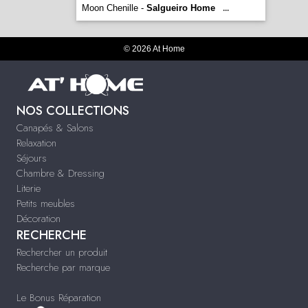
Moon Chenille -
Salgueiro Home
...
© 2026 At Home
NOS COLLECTIONS
Canapés & Salons
Relaxation
Séjours
Chambre & Dressing
Literie
Petits meubles
Décoration
RECHERCHE
Rechercher un produit
Recherche par marque
Le Bonus Réparation