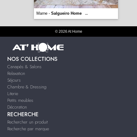
Marne -
Salgueiro Home
...
© 2026 At Home
NOS COLLECTIONS
Canapés & Salons
Relaxation
Séjours
Chambre & Dressing
Literie
Petits meubles
Décoration
RECHERCHE
Rechercher un produit
Recherche par marque