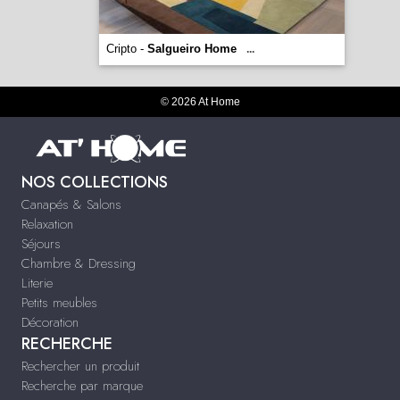
Cripto -
Salgueiro Home
...
© 2026 At Home
NOS COLLECTIONS
Canapés & Salons
Relaxation
Séjours
Chambre & Dressing
Literie
Petits meubles
Décoration
RECHERCHE
Rechercher un produit
Recherche par marque