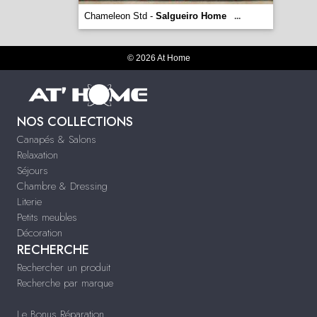
Chameleon Std -
Salgueiro Home
...
© 2026 At Home
NOS COLLECTIONS
Canapés & Salons
Relaxation
Séjours
Chambre & Dressing
Literie
Petits meubles
Décoration
RECHERCHE
Rechercher un produit
Recherche par marque
Le Bonus Réparation