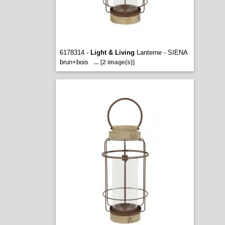
6178314 -
Light & Living
Lanterne - SIENA
brun+bois
...
[2 image(s)]