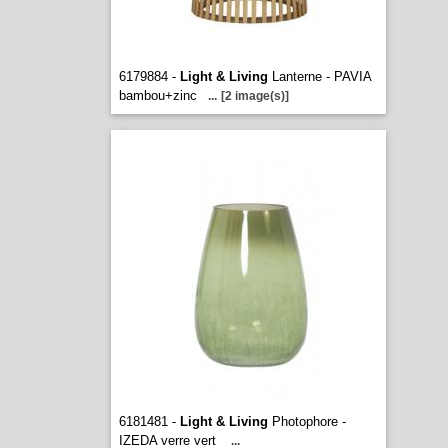
6179884 -
Light & Living
Lanterne - PAVIA
bambou+zinc
...
[2 image(s)]
6181481 -
Light & Living
Photophore -
IZEDA verre vert
...