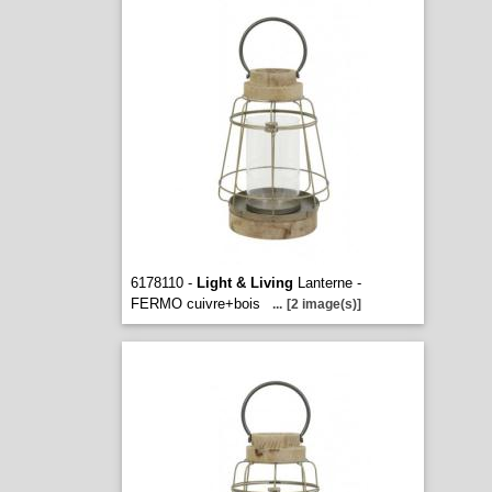
6178110 -
Light & Living
Lanterne -
FERMO cuivre+bois
...
[2 image(s)]