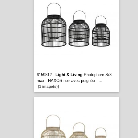
6159812 -
Light & Living
Photophore S/3
max - NAXOS noir avec poignée
...
[1 image(s)]