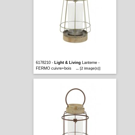
6178210 -
Light & Living
Lanterne -
FERMO cuivre+bois
...
[2 image(s)]