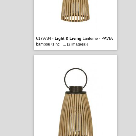
6179784 -
Light & Living
Lanterne - PAVIA
bambou+zinc
...
[2 image(s)]