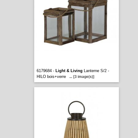
6179684 -
Light & Living
Lanterne S/2 -
HILO bois+verre
...
[3 image(s)]