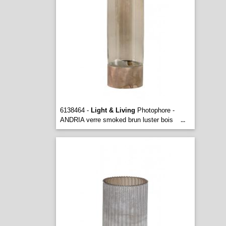
6138464 -
Light & Living
Photophore -
ANDRIA verre smoked brun luster bois
...