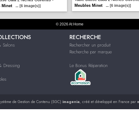
Meubles Minet
 Minet
...
[6 image(s)]
...
[6 image(s)]
© 2026 At Home
OLLECTIONS
RECHERCHE
 Salons
Rechercher un produit
Recherche par marque
 Dressing
Le Bonus Réparation
bles
ystème de Gestion de Contenu (SGC)
imagenia
, créé et développé en France par