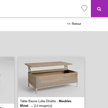
<< Retour
Table Basse Luba Dinette -
Meubles
Minet
...
[13 image(s)]
s -