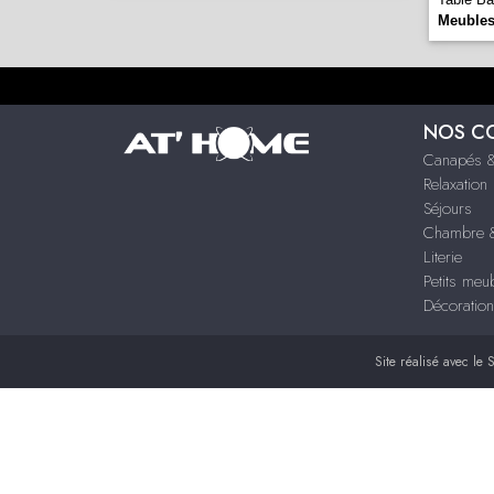
Meubles
NOS C
Canapés &
Relaxation
Séjours
Chambre &
Literie
Petits meu
Décoration
Site réalisé avec le
S