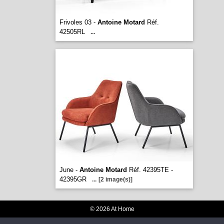
Frivoles 03 -
Antoine Motard
Réf.
42505RL
...
June -
Antoine Motard
Réf. 42395TE -
42395GR
...
[2 image(s)]
© 2026 At Home