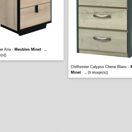
er Aria -
Meubles Minet
...
(s)]
Chiffonnier Calypso Chene Blanc -
Minet
...
[5 image(s)]