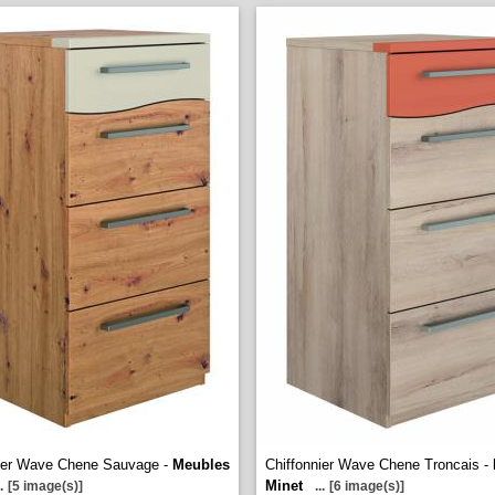
nier Wave Chene Sauvage -
Meubles
Chiffonnier Wave Chene Troncais -
Minet
.
[5 image(s)]
...
[6 image(s)]