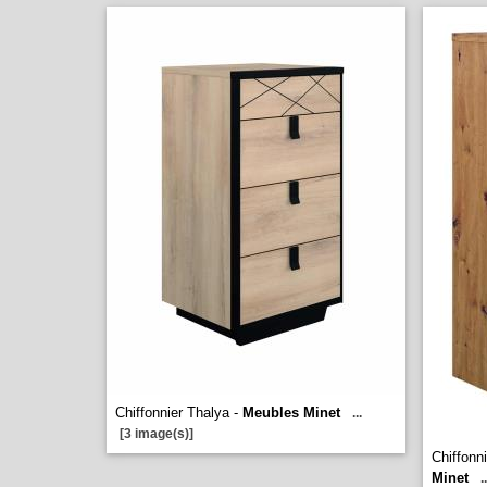
Chiffonnier Thalya -
Meubles Minet
...
[3 image(s)]
Chiffon
Minet
..