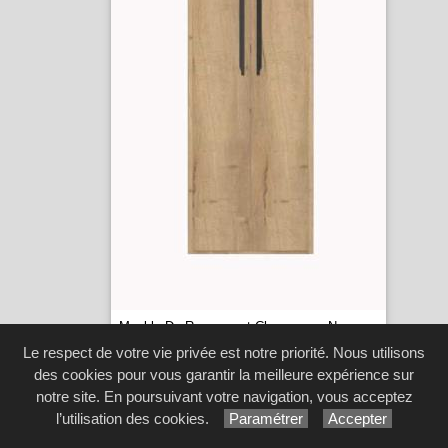
Meuble De Rangement Chaussures New
York -
Meubles Minet
...
[1 image(s)]
Le respect de votre vie privée est notre priorité. Nous utilisons
des cookies pour vous garantir la meilleure expérience sur
notre site. En poursuivant votre navigation, vous acceptez
l’utilisation des cookies.
Paramétrer
Accepter