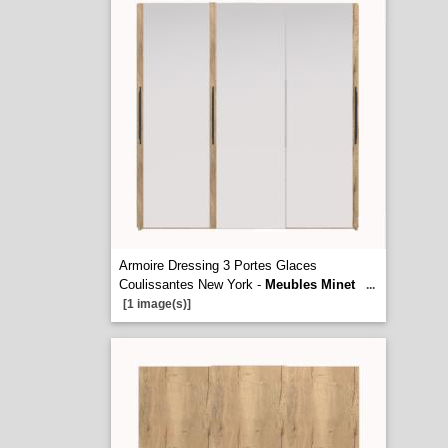
Armoire Dressing 3 Portes Glaces
Coulissantes New York -
Meubles Minet
...
[1 image(s)]