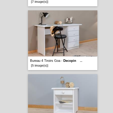
[7 image(s)]
Bureau 4 Tiroirs Goa -
Decopin
...
[5 image(s)]