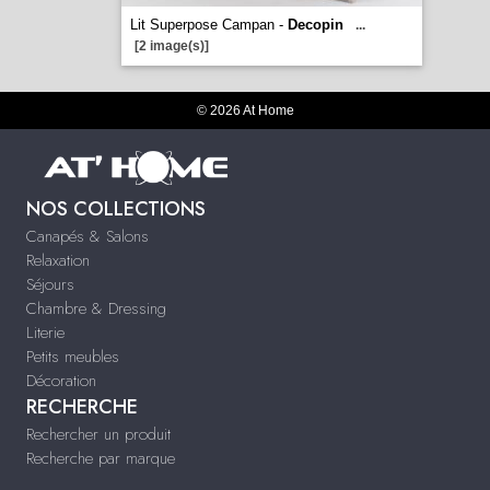
Lit Superpose Campan -
Decopin
...
[2 image(s)]
© 2026 At Home
NOS COLLECTIONS
Canapés & Salons
Relaxation
Séjours
Chambre & Dressing
Literie
Petits meubles
Décoration
RECHERCHE
Rechercher un produit
Recherche par marque