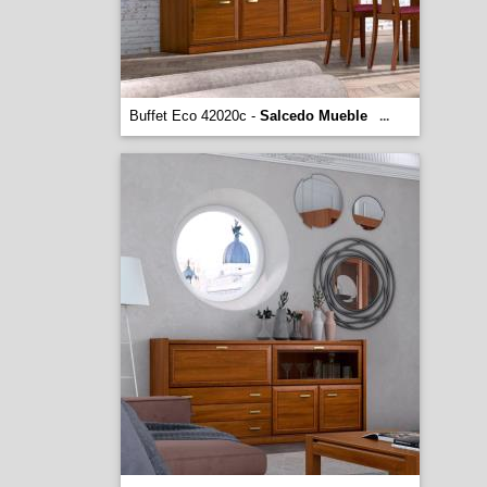
Buffet Eco 42020c -
Salcedo Mueble
...