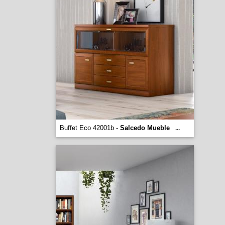
Buffet Eco 42001b -
Salcedo Mueble
...