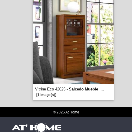
Vitrine Eco 42025 -
Salcedo Mueble
...
[1 image(s)]
© 2026 At Home