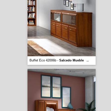
Buffet Eco 42006b -
Salcedo Mueble
...