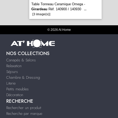
Table Tonneau Ceramique Omega -
Girardeau
Réf. 140900 / 140930
...
[3 image(s)]
© 2026 At Home
NOS COLLECTIONS
Canapés & Salons
Relaxation
Séjours
Chambre & Dressing
Literie
Petits meubles
Décoration
RECHERCHE
Rechercher un produit
Recherche par marque