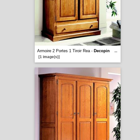
Armoire 2 Portes 1 Tiroir Rea -
Decopin
...
[1 image(s)]