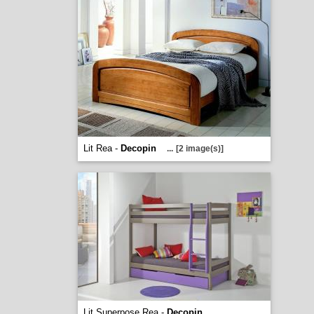
Lit Rea -
Decopin
...
[2 image(s)]
Lit Superpose Rea -
Decopin
...