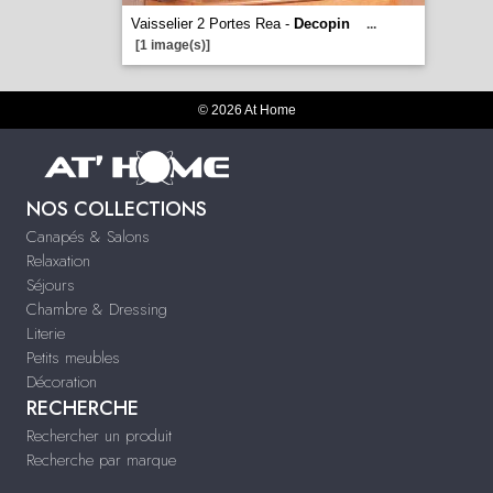
Vaisselier 2 Portes Rea -
Decopin
...
[1 image(s)]
© 2026 At Home
NOS COLLECTIONS
Canapés & Salons
Relaxation
Séjours
Chambre & Dressing
Literie
Petits meubles
Décoration
RECHERCHE
Rechercher un produit
Recherche par marque