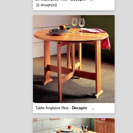
[1 image(s)]
Table Anglaise Rea -
Decopin
...