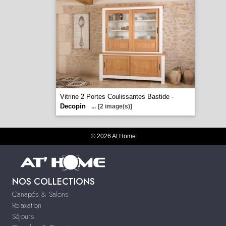
Vitrine 2 Portes Coulissantes Bastide -
Decopin
...
[2 image(s)]
© 2026 At Home
NOS COLLECTIONS
Canapés & Salons
Relaxation
Séjours