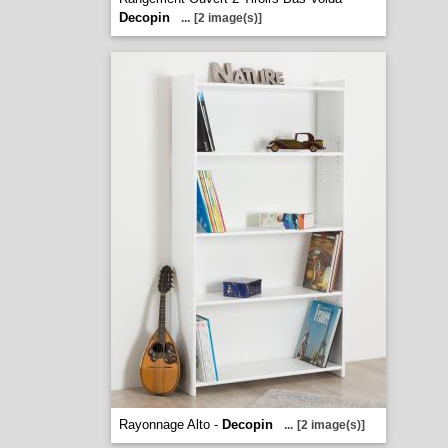
Decopin
...
[2 image(s)]
Rayonnage Alto -
Decopin
...
[2 image(s)]