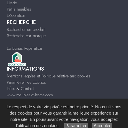
Literie
Petits meubles
Décoration
RECHERCHE
Rechercher un produit
Recherche par marque
Le Bonus Réparation
INFORMATIONS
Mentions légales et Politique relative aux cookies
Paramétrer les cookies
Infos & Contact
www.meubles-at-home.com
Le respect de votre vie privée est notre priorité. Nous utilisons
des cookies pour vous garantir la meilleure expérience sur
notre site. En poursuivant votre navigation, vous acceptez
Site réalisé avec le
Système de Gestion de Contenu (SGC)
imagenia
, créé et
l’utilisation des cookies.
Paramétrer
Accepter
développé en France par
mémoire d'images
.