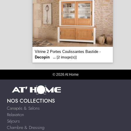
Vitrine 2 Portes Coulissantes Bastide -
Decopin
...
[2 image(s)]
© 2026 At Home
NOS COLLECTIONS
Canapés & Salons
Relaxation
Séjours
Chambre & Dressing