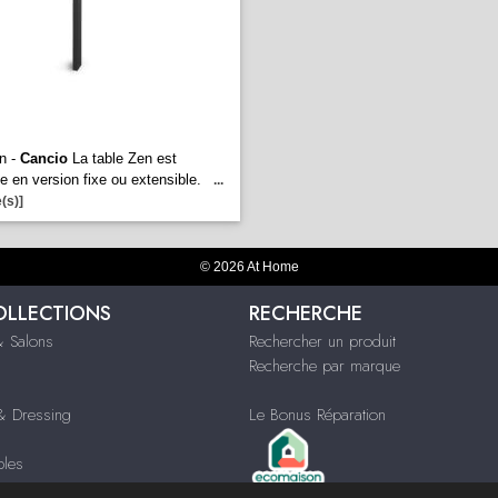
n -
Cancio
La table Zen est
e en version fixe ou extensible.
...
(s)]
© 2026 At Home
OLLECTIONS
RECHERCHE
 Salons
Rechercher un produit
Recherche par marque
 Dressing
Le Bonus Réparation
bles