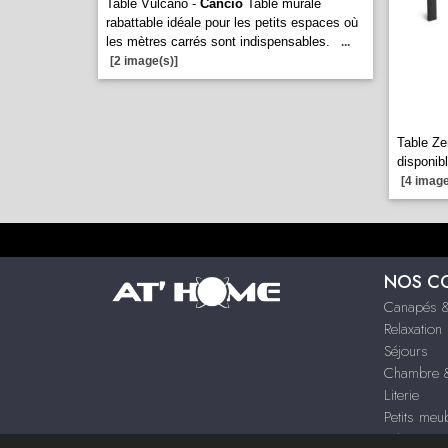
Table Vulcano -
Cancio
Table murale
rabattable idéale pour les petits espaces où
les mètres carrés sont indispensables.
...
[2 image(s)]
Table Ze
disponibl
[4 image
NOS C
Canapés &
Relaxation
Séjours
Chambre &
Literie
Petits meu
Décoration