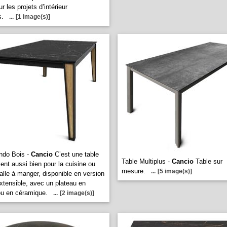
r les projets d’intérieur
s.
...
[1 image(s)]
ndo Bois -
Cancio
C’est une table
Table Multiplus -
Cancio
Table sur
ient aussi bien pour la cuisine ou
mesure.
...
[5 image(s)]
salle à manger, disponible en version
extensible, avec un plateau en
u en céramique.
...
[2 image(s)]