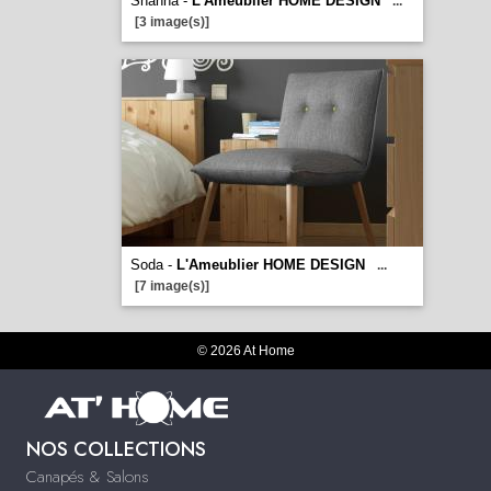
Shanna -
L'Ameublier HOME DESIGN
...
[3 image(s)]
Soda -
L'Ameublier HOME DESIGN
...
[7 image(s)]
© 2026 At Home
NOS COLLECTIONS
Canapés & Salons