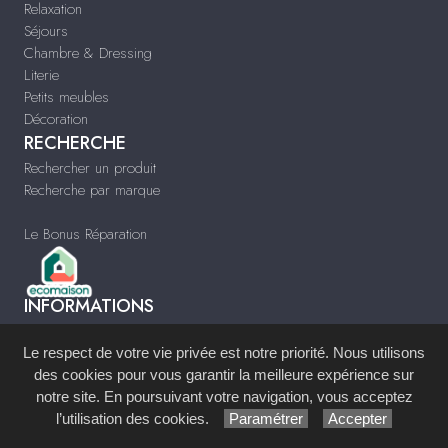
Relaxation
Séjours
Chambre & Dressing
Literie
Petits meubles
Décoration
RECHERCHE
Rechercher un produit
Recherche par marque
Le Bonus Réparation
INFORMATIONS
Mentions légales et Politique relative aux cookies
Paramétrer les cookies
Le respect de votre vie privée est notre priorité. Nous utilisons
Infos & Contact
des cookies pour vous garantir la meilleure expérience sur
www.meubles-at-home.com
notre site. En poursuivant votre navigation, vous acceptez
l’utilisation des cookies.
Paramétrer
Accepter