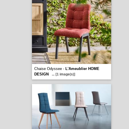
Chaise Odyssee -
L'Ameublier HOME
DESIGN
...
[1 image(s)]