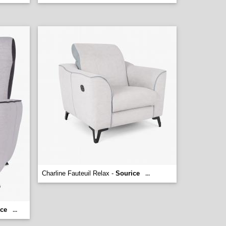
Charline Fauteuil Relax -
Sourice
...
ice
...