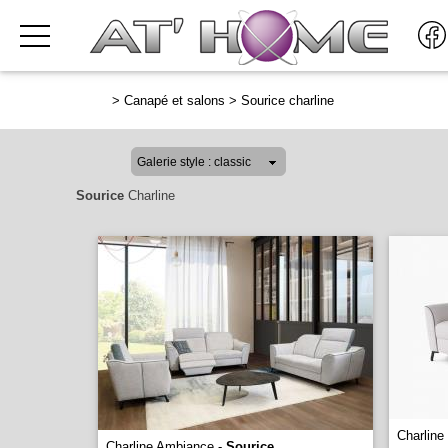
>
Canapé et salons
>
Sourice charline
Sourice
Charline
Charline
Charline Ambiance -
Sourice
...