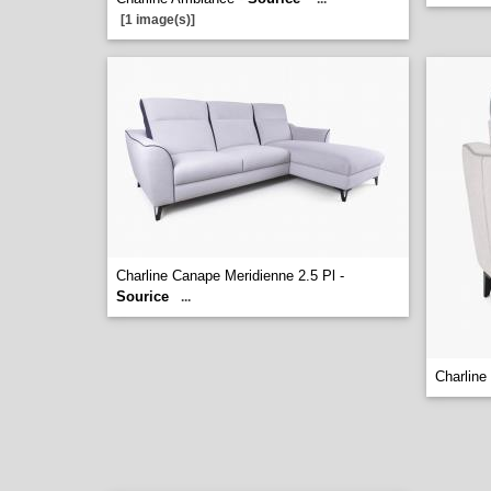
[1 image(s)]
Charline Canape Meridienne 2.5 Pl -
Sourice
...
Charline