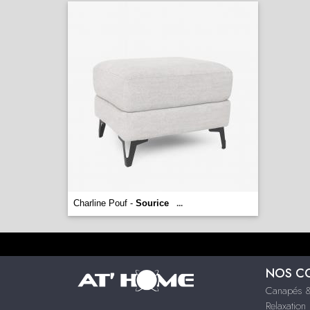
Charline Pouf -
Sourice
...
NOS C
Canapés &
Relaxation