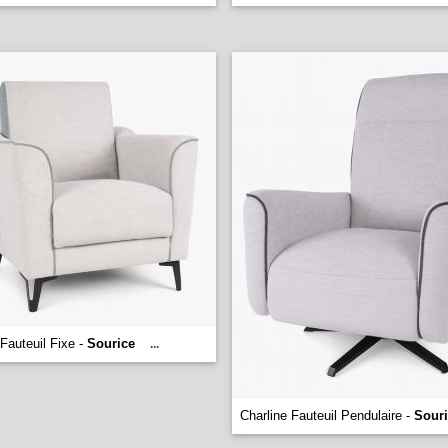
 Fauteuil Fixe -
Sourice
...
Charline Fauteuil Pendulaire -
Sour