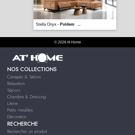
Stella Onyx -
Poldem
...
© 2026 At Home
NOS COLLECTIONS
Canapés & Salons
Relaxation
Séjours
Chambre & Dressing
Literie
Petits meubles
Décoration
RECHERCHE
Rechercher un produit