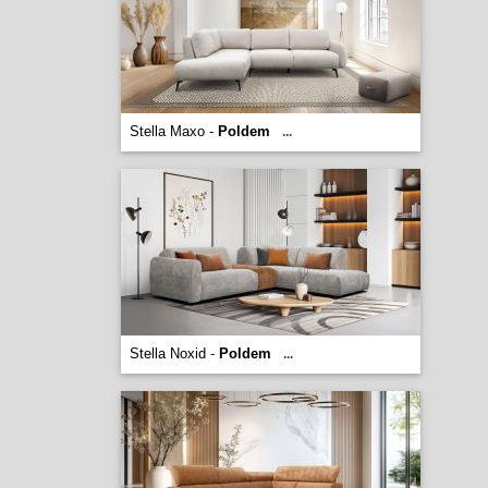
Stella Maxo -
Poldem
...
Stella Noxid -
Poldem
...