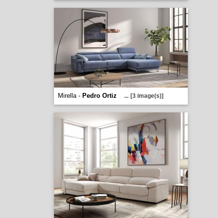
Mirella -
Pedro Ortiz
...
[3 image(s)]