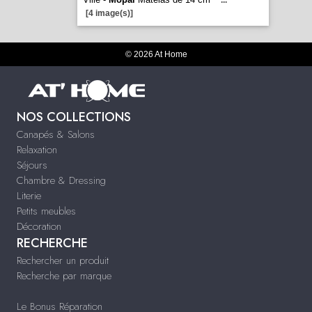
...
[4 image(s)]
© 2026 At Home
NOS COLLECTIONS
Canapés & Salons
Relaxation
Séjours
Chambre & Dressing
Literie
Petits meubles
Décoration
RECHERCHE
Rechercher un produit
Recherche par marque
Le Bonus Réparation