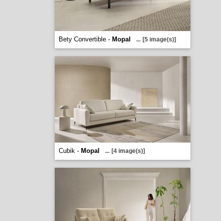
Bety Convertible -
Mopal
...
[5 image(s)]
Cubik -
Mopal
...
[4 image(s)]