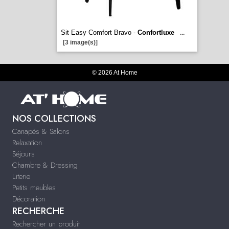
Sit Easy Comfort Bravo -
Confortluxe
...
[3 image(s)]
© 2026 At Home
NOS COLLECTIONS
Canapés & Salons
Relaxation
Séjours
Chambre & Dressing
Literie
Petits meubles
Décoration
RECHERCHE
Rechercher un produit