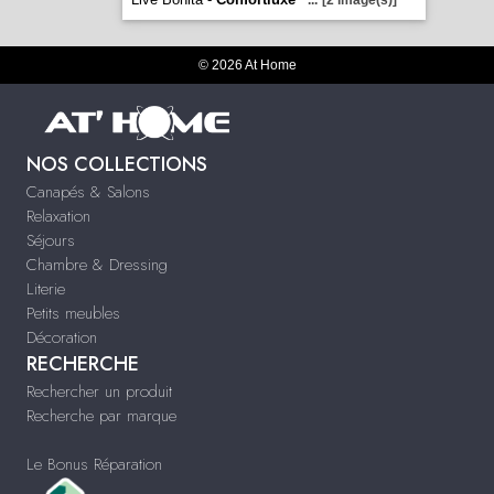
...
[2 image(s)]
© 2026 At Home
NOS COLLECTIONS
Canapés & Salons
Relaxation
Séjours
Chambre & Dressing
Literie
Petits meubles
Décoration
RECHERCHE
Rechercher un produit
Recherche par marque
Le Bonus Réparation