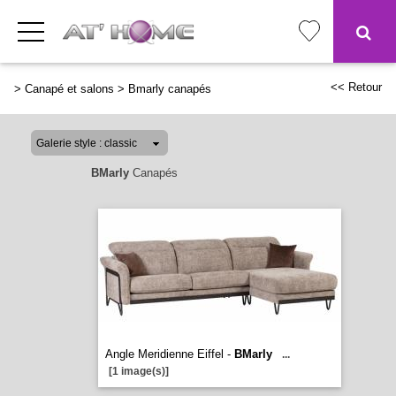
<< Retour
>
Canapé et salons
>
Bmarly canapés
BMarly
Canapés
Angle Meridienne Eiffel -
BMarly
...
[1 image(s)]