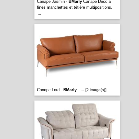
Canape Jasmin -
BMarly
Canapé Déco à
fines manchettes et têtière multipositions.
...
Canape Lord -
BMarly
...
[2 image(s)]