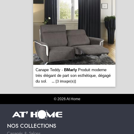
Canape Teddy -
BMarly
Produit moderne
très élégant de part son esthétique, dégagé
du sol.
...
[3 image(s)]
© 2026 At Home
NOS COLLECTIONS
Canapés & Salons