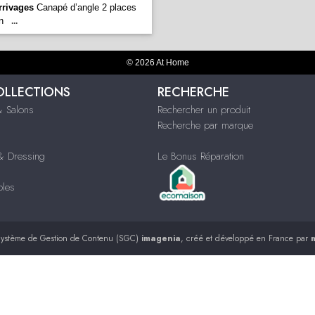
rrivages
Canapé d’angle 2 places
n
...
© 2026 At Home
OLLECTIONS
RECHERCHE
 Salons
Rechercher un produit
Recherche par marque
 Dressing
Le Bonus Réparation
bles
ystème de Gestion de Contenu (SGC)
imagenia
, créé et développé en France par