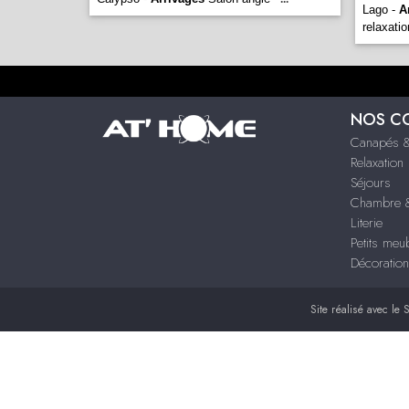
Lago -
A
relaxatio
NOS C
Canapés &
Relaxation
Séjours
Chambre &
Literie
Petits meu
Décoration
Site réalisé avec le
S