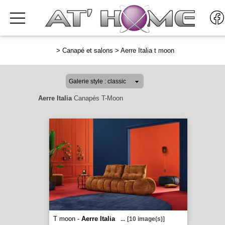
>
Canapé et salons
>
Aerre Italia t moon
Aerre Italia
Canapés T-Moon
T moon -
Aerre Italia
...
[10 image(s)]