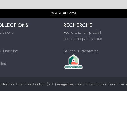
© 2026 At Home
OLLECTIONS
RECHERCHE
 Salons
Rechercher un produit
Recherche par marque
 Dressing
Le Bonus Réparation
bles
ystème de Gestion de Contenu (SGC)
imagenia
, créé et développé en France par