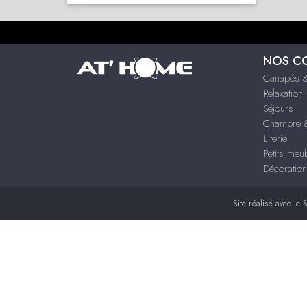
NOS C
Canapés &
Relaxation
Séjours
Chambre &
Literie
Petits meu
Décoration
Site réalisé avec le
S