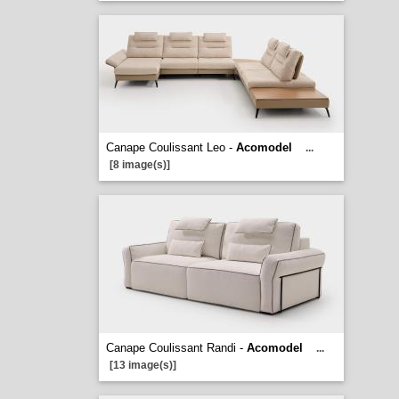
Canape Coulissant Leo -
Acomodel
...
[8 image(s)]
Canape Coulissant Randi -
Acomodel
...
[13 image(s)]