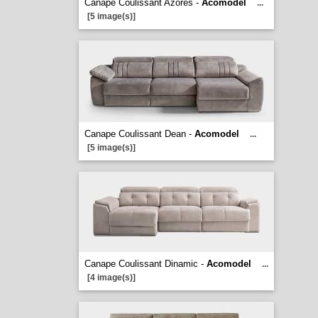
Canape Coulissant Azores -
Acomodel
...
[5 image(s)]
Canape Coulissant Dean -
Acomodel
...
[5 image(s)]
Canape Coulissant Dinamic -
Acomodel
...
[4 image(s)]