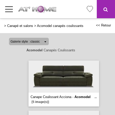
<< Retour
>
Canapé et salons
>
Acomodel canapés coulissants
Acomodel
Canapés Coulissants
Canape Coulissant Acciona -
Acomodel
...
[5 image(s)]