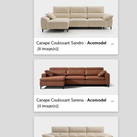
Canape Coulissant Sandro -
Acomodel
...
[8 image(s)]
Canape Coulissant Serena -
Acomodel
...
[4 image(s)]