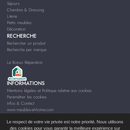
Séjours
Chambre & Dressing
Literie
Petits meubles
Décoration
RECHERCHE
Rechercher un produit
Recherche par marque
Le Bonus Réparation
INFORMATIONS
Mentions légales et Politique relative aux cookies
Paramétrer les cookies
Infos & Contact
www.meubles-at-home.com
Le respect de votre vie privée est notre priorité. Nous utilisons
des cookies pour vous garantir la meilleure expérience sur