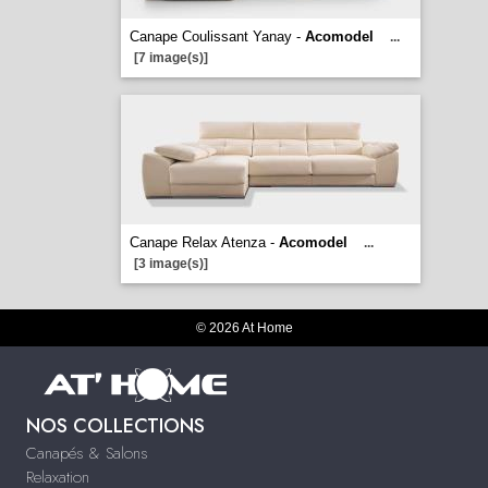
Canape Coulissant Yanay -
Acomodel
...
[7 image(s)]
Canape Relax Atenza -
Acomodel
...
[3 image(s)]
© 2026 At Home
NOS COLLECTIONS
Canapés & Salons
Relaxation