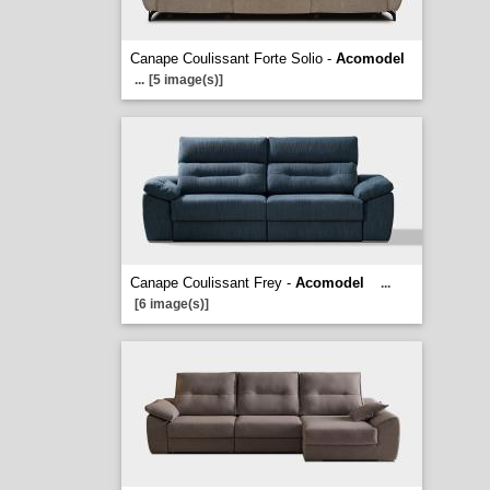
Canape Coulissant Forte Solio -
Acomodel
...
[5 image(s)]
Canape Coulissant Frey -
Acomodel
...
[6 image(s)]