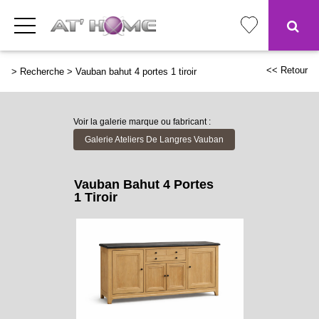
<< Retour
>
Recherche
>
Vauban bahut 4 portes 1 tiroir
Voir la galerie marque ou fabricant :
Galerie Ateliers De Langres Vauban
Vauban Bahut 4 Portes
1 Tiroir