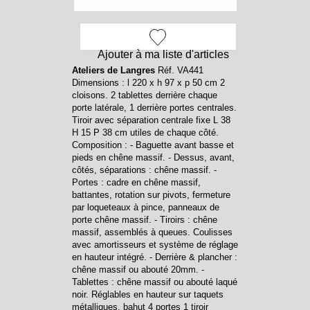
Ajouter à ma liste d'articles
Ateliers de Langres
Réf. VA441
Dimensions : l 220 x h 97 x p 50 cm 2
cloisons. 2 tablettes derrière chaque
porte latérale, 1 derrière portes centrales.
Tiroir avec séparation centrale fixe L 38
H 15 P 38 cm utiles de chaque côté.
Composition : - Baguette avant basse et
pieds en chêne massif. - Dessus, avant,
côtés, séparations : chêne massif. -
Portes : cadre en chêne massif,
battantes, rotation sur pivots, fermeture
par loqueteaux à pince, panneaux de
porte chêne massif. - Tiroirs : chêne
massif, assemblés à queues. Coulisses
avec amortisseurs et système de réglage
en hauteur intégré. - Derrière & plancher :
chêne massif ou abouté 20mm. -
Tablettes : chêne massif ou abouté laqué
noir. Réglables en hauteur sur taquets
métalliques. bahut 4 portes 1 tiroir