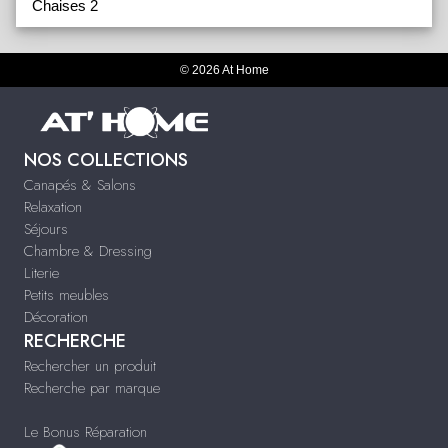
Chaises 2
© 2026 At Home
NOS COLLECTIONS
Canapés & Salons
Relaxation
Séjours
Chambre & Dressing
Literie
Petits meubles
Décoration
RECHERCHE
Rechercher un produit
Recherche par marque
Le Bonus Réparation