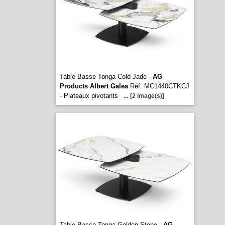
Table Basse Tonga Cold Jade -
AG
Products Albert Galea
Réf. MC1440CTKCJ
- Plateaux pivotants
...
[2 image(s)]
Table Basse Tonga Golden Stone -
AG