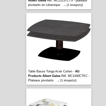
Albert Galea
Réf. MC23137CTS - plateaux
pivotants en céramique
...
[1 image(s)]
Table Basse Tonga Acier Corten -
AG
Products Albert Galea
Réf. MC1440CTKC -
Plateaux pivotants
...
[1 image(s)]