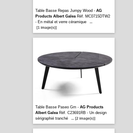
Table Basse Repas Jumpy Wood -
AG
Products Albert Galea
Réf. MC0715DTW2
- En métal et verre céramique
...
[1 image(s)]
Table Basse Paseo Gm -
AG Products
Albert Galea
Réf. C23691RB - Un design
sérigraphié tranché
...
[2 image(s)]