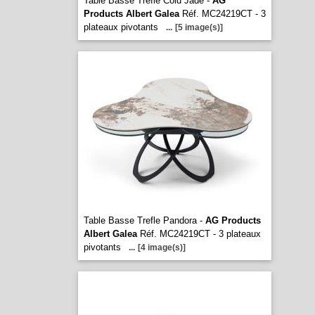
Table Basse Trefle Cold Jade -
AG
Products Albert Galea
Réf. MC24219CT - 3
plateaux pivotants
...
[5 image(s)]
Table Basse Trefle Pandora -
AG Products
Albert Galea
Réf. MC24219CT - 3 plateaux
pivotants
...
[4 image(s)]