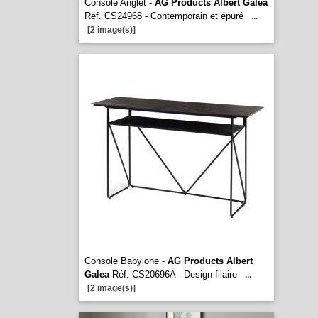
Console Anglet -
AG Products Albert Galea
Réf. CS24968 - Contemporain et épuré
...
[2 image(s)]
Console Babylone -
AG Products Albert
Galea
Réf. CS20696A - Design filaire
...
[2 image(s)]