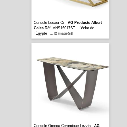
Console Louxor Or -
AG Products Albert
Galea
Réf. VNS16017ST - L'éclat de
l’Égypte
...
[2 image(s)]
Console Omega Ceramique Lezzia -
AG