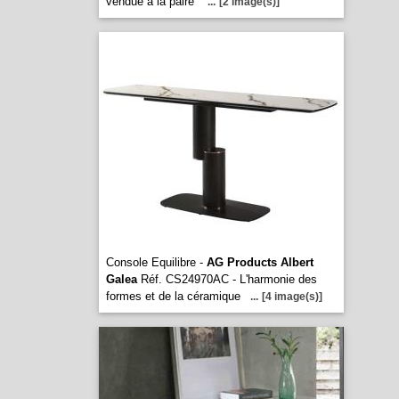
vendue à la paire
...
[2 image(s)]
Console Equilibre -
AG Products Albert
Galea
Réf. CS24970AC - L'harmonie des
formes et de la céramique
...
[4 image(s)]