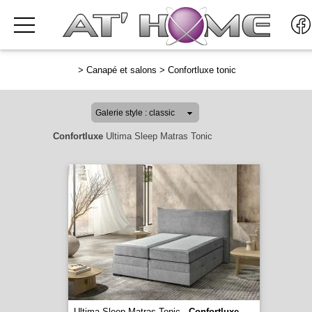
>
Canapé et salons
>
Confortluxe tonic
Confortluxe
Ultima Sleep Matras Tonic
Ultima Sleep Matras Tonic -
Confortluxe