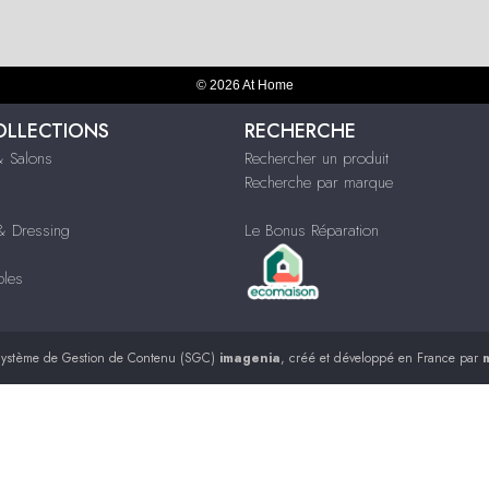
© 2026 At Home
OLLECTIONS
RECHERCHE
 Salons
Rechercher un produit
Recherche par marque
 Dressing
Le Bonus Réparation
bles
ystème de Gestion de Contenu (SGC)
imagenia
, créé et développé en France par