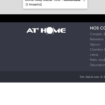
...
[1 image(s)]
NOS C
Canapés &
Relaxation
Séjours
Chambre &
Literie
Petits meu
Décoration
Site réalisé avec le
S