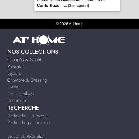
Confortluxe
...
[2 image(s)]
© 2026 At Home
NOS COLLECTIONS
Canapés & Salons
Relaxation
Séjours
Chambre & Dressing
Literie
Petits meubles
Décoration
RECHERCHE
Rechercher un produit
Recherche par marque
Le Bonus Réparation