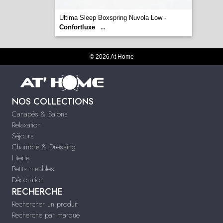
Ultima Sleep Boxspring Nuvola Low -
Confortluxe
...
© 2026 At Home
NOS COLLECTIONS
Canapés & Salons
Relaxation
Séjours
Chambre & Dressing
Literie
Petits meubles
Décoration
RECHERCHE
Rechercher un produit
Recherche par marque