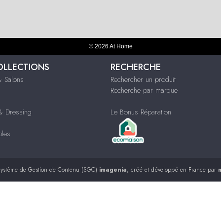
© 2026 At Home
OLLECTIONS
RECHERCHE
 Salons
Rechercher un produit
Recherche par marque
 Dressing
Le Bonus Réparation
bles
ystème de Gestion de Contenu (SGC)
imagenia
, créé et développé en France par