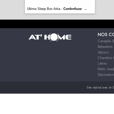
Ultima Sleep Box Arka -
Confortluxe
...
NOS C
Canapés &
Relaxation
Séjours
Chambre &
Literie
Petits meu
Décoration
Site réalisé avec le
S