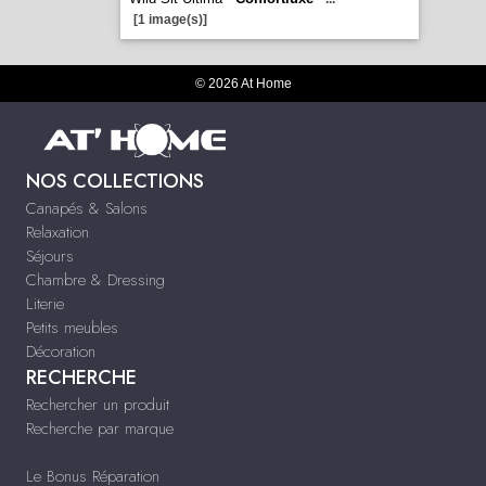
[1 image(s)]
© 2026 At Home
NOS COLLECTIONS
Canapés & Salons
Relaxation
Séjours
Chambre & Dressing
Literie
Petits meubles
Décoration
RECHERCHE
Rechercher un produit
Recherche par marque
Le Bonus Réparation