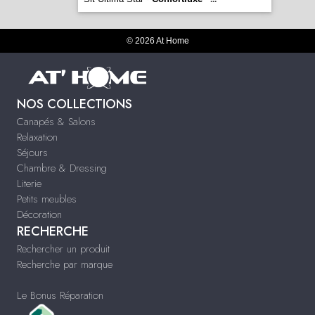
© 2026 At Home
NOS COLLECTIONS
Canapés & Salons
Relaxation
Séjours
Chambre & Dressing
Literie
Petits meubles
Décoration
RECHERCHE
Rechercher un produit
Recherche par marque
Le Bonus Réparation