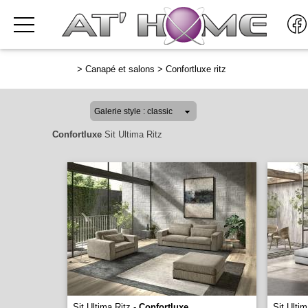
>
Canapé et salons
>
Confortluxe ritz
Confortluxe
Sit Ultima Ritz
Sit Ultima Ritz -
Confortluxe
Sit Ultim
...