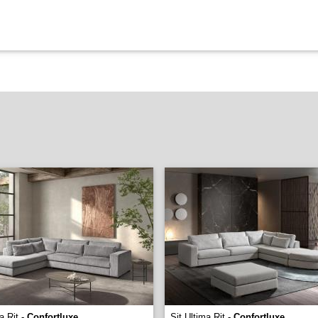
a Rit -
Confortluxe
Sit Ultima Rit -
Confortluxe
...
...