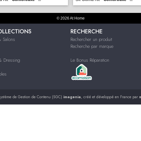
© 2026 At Home
OLLECTIONS
RECHERCHE
 Salons
Rechercher un produit
Recherche par marque
 Dressing
Le Bonus Réparation
bles
ystème de Gestion de Contenu (SGC)
imagenia
, créé et développé en France par