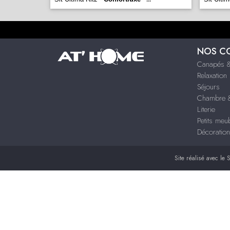
NOS C
Canapés &
Relaxation
Séjours
Chambre &
Literie
Petits meu
Décoration
Site réalisé avec le
S