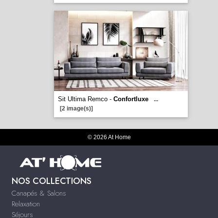
Sit Ultima Remco -
Confortluxe
...
[2 image(s)]
© 2026 At Home
NOS COLLECTIONS
Canapés & Salons
Relaxation
Séjours