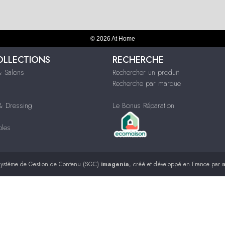
© 2026 At Home
OLLECTIONS
RECHERCHE
 Salons
Rechercher un produit
Recherche par marque
 Dressing
Le Bonus Réparation
bles
ystème de Gestion de Contenu (SGC)
imagenia
, créé et développé en France par