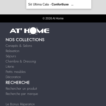
Sit Ultima Cala -
Confortluxe
...
© 2026 At Home
NOS COLLECTIONS
Canapés & Salons
Relaxation
Séjours
Chambre & Dressing
Literie
Petits meubles
Décoration
RECHERCHE
Rechercher un produit
Recherche par marque
Le Bonus Réparation