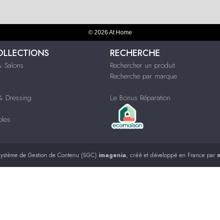
© 2026 At Home
OLLECTIONS
RECHERCHE
 Salons
Rechercher un produit
Recherche par marque
 Dressing
Le Bonus Réparation
bles
ystème de Gestion de Contenu (SGC)
imagenia
, créé et développé en France par