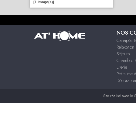
[1 image(s)]
NOS C
Canapés &
Relaxation
Séjours
Chambre &
Literie
Petits meu
Décoration
Site réalisé avec le
S