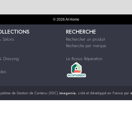
© 2026 At Home
OLLECTIONS
RECHERCHE
 Salons
Rechercher un produit
Recherche par marque
 Dressing
Le Bonus Réparation
bles
ystème de Gestion de Contenu (SGC)
imagenia
, créé et développé en France par