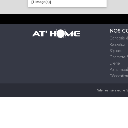
[1 image(s)]
NOS C
Canapés &
Relaxation
Séjours
Chambre &
Literie
Petits meu
Décoration
Site réalisé avec le
S