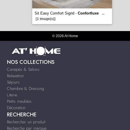
Sit Easy Comfort Sigrid -
Confortluxe
...
[1 image(s)]
© 2026 At Home
NOS COLLECTIONS
Canapés & Salons
Relaxation
Séjours
Chambre & Dressing
Literie
Petits meubles
Décoration
RECHERCHE
Rechercher un produit
Recherche par marque