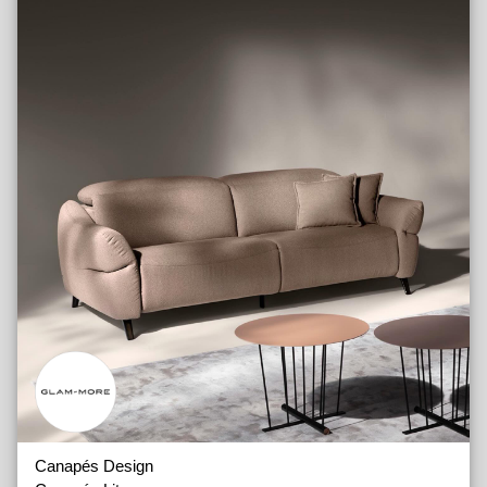
Fauteuils Relax Manuels
Fauteuils Relax Releveur Médicaux
Matelas avec Ressorts
Matelas en Latex
Matelas en Mémoire de Forme
Matelas Housses
Oreillers
Sommiers
Canapés Design