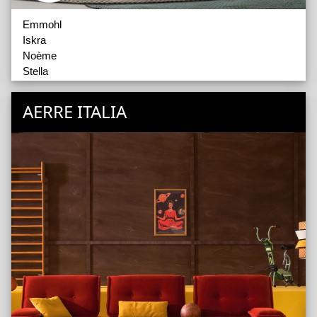
Emmohl
Iskra
Noème
Stella
AERRE ITALIA