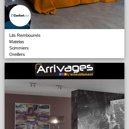
Lits Rembourrés
Matelas
Sommiers
Oreillers
Confort
Canapés Confort
Canapés Soft
Fauteuils
Matelas
Accessoires
Prestige
Canapés
Matelas
Smart
Canapés Matelas 14-18