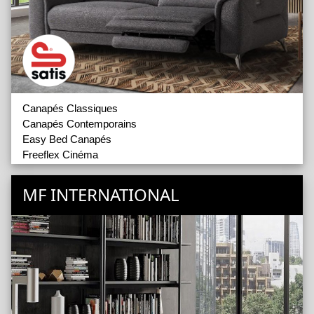
Canapés Classiques
Canapés Contemporains
Easy Bed Canapés
Freeflex Cinéma
Fauteuils d'Appoint
Lits
MF INTERNATIONAL
Matelas