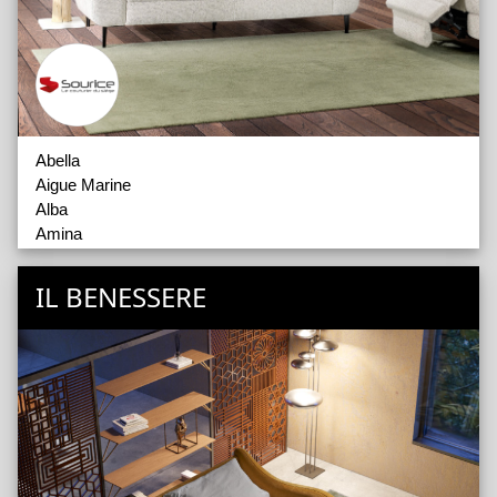
Abella
Aigue Marine
Alba
Amina
Cerise
Charline
IL BENESSERE
Emeline
Emma
Esther
Gabbie
Giulia
Jade
Lou
Louise