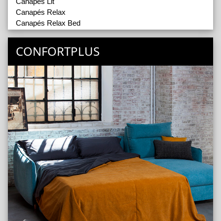
Canapés Lit
Canapés Relax
Canapés Relax Bed
Fauteuils
Poufs
CONFORTPLUS
Tables Basses