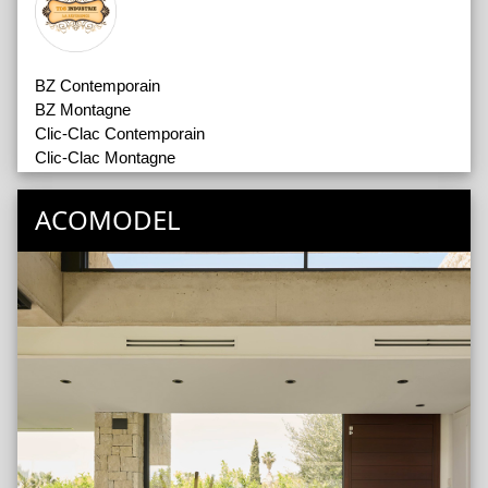
BZ Contemporain
BZ Montagne
Clic-Clac Contemporain
Clic-Clac Montagne
Convertible
Gigogne Contemporain
ACOMODEL
Gigogne Montagne
Oreillers et Traversins