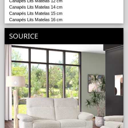
Canapés Lits Matelas 12 cm
Canapés Lits Matelas 14 cm
Canapés Lits Matelas 15 cm
Canapés Lits Matelas 16 cm
Canapés Lits Matelas 18 cm
Canapés Relax
SOURICE
Fauteuils Fixes
Fauteuils Relax
Accessoires