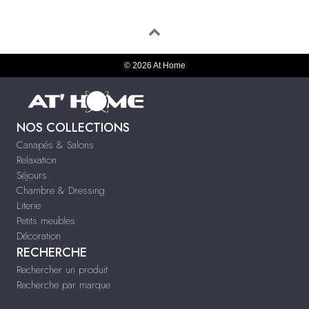
© 2026 At Home
NOS COLLECTIONS
Canapés & Salons
Relaxation
Séjours
Chambre & Dressing
Literie
Petits meubles
Décoration
RECHERCHE
Rechercher un produit
Recherche par marque